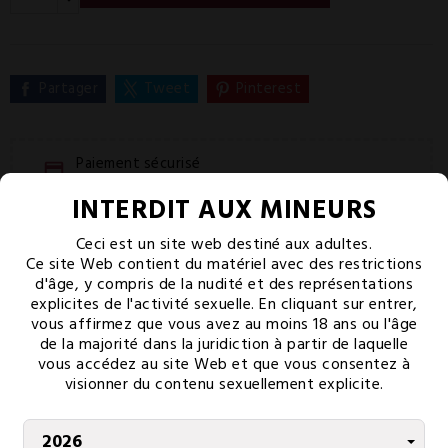
Partager
Tweet
Pinterest
Paiement sécurisé
CB 3D secure
INTERDIT AUX MINEURS
Livraison offerte
Ceci est un site web destiné aux adultes.
Dès 80€ d'achat
Ce site Web contient du matériel avec des restrictions
Service client
d'âge, y compris de la nudité et des représentations
explicites de l'activité sexuelle. En cliquant sur entrer,
Lundi-vendredi 9h-18h
vous affirmez que vous avez au moins 18 ans ou l'âge
de la majorité dans la juridiction à partir de laquelle
vous accédez au site Web et que vous consentez à
PAIEMENT SÉCURISÉ
visionner du contenu sexuellement explicite.