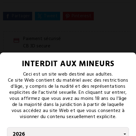
Partager
Tweet
Pinterest
Paiement sécurisé
CB 3D secure
Livraison offerte
INTERDIT AUX MINEURS
Dès 80€ d'achat
Ceci est un site web destiné aux adultes.
Service client
Ce site Web contient du matériel avec des restrictions
Lundi-vendredi 9h-18h
d'âge, y compris de la nudité et des représentations
explicites de l'activité sexuelle. En cliquant sur entrer,
vous affirmez que vous avez au moins 18 ans ou l'âge
PAIEMENT SÉCURISÉ
de la majorité dans la juridiction à partir de laquelle
vous accédez au site Web et que vous consentez à
visionner du contenu sexuellement explicite.