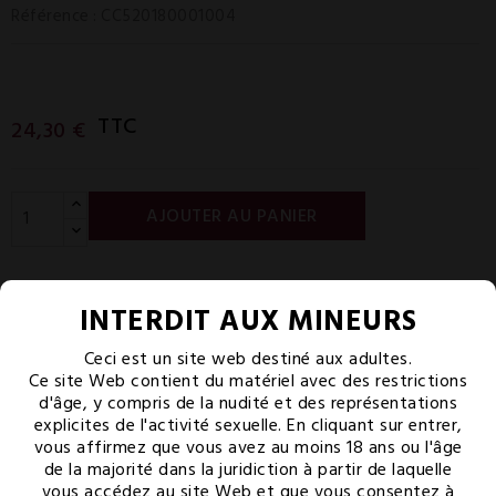
Référence
: CC520180001004
TTC
24,30 €
AJOUTER AU PANIER
INTERDIT AUX MINEURS
Partager
Tweet
Pinterest
Ceci est un site web destiné aux adultes.
Ce site Web contient du matériel avec des restrictions
d'âge, y compris de la nudité et des représentations
Paiement sécurisé
explicites de l'activité sexuelle. En cliquant sur entrer,
CB 3D secure
vous affirmez que vous avez au moins 18 ans ou l'âge
de la majorité dans la juridiction à partir de laquelle
Livraison offerte
vous accédez au site Web et que vous consentez à