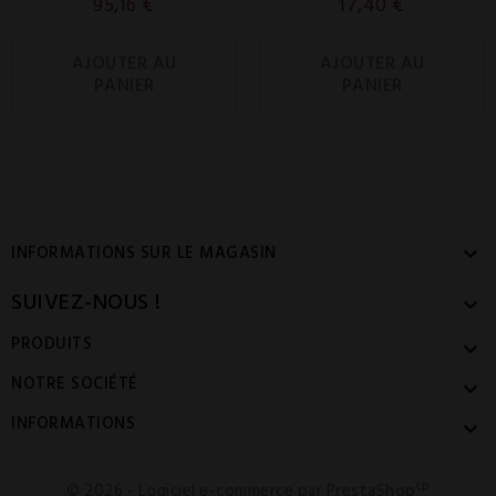
95,16 €
17,40 €
AJOUTER AU
AJOUTER AU
PANIER
PANIER
INFORMATIONS SUR LE MAGASIN

SUIVEZ-NOUS !

PRODUITS

NOTRE SOCIÉTÉ

INFORMATIONS

cp
© 2026 - Logiciel e-commerce par PrestaShop