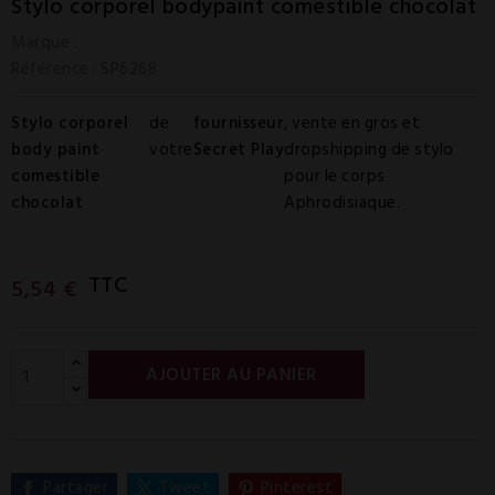
Stylo corporel bodypaint comestible chocolat
Marque :
Référence
: SP6268
Stylo corporel
de
fournisseur
, vente en gros et
body paint
votre
Secret Play
dropshipping de stylo
comestible
pour le corps
chocolat
Aphrodisiaque.
TTC
5,54 €
AJOUTER AU PANIER
Partager
Tweet
Pinterest