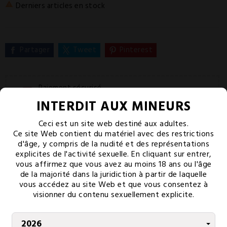
Derniers articles en stock

Partager
Tweet
Pinterest
Paiement sécurisé
CB 3D secure
INTERDIT AUX MINEURS
Livraison offerte
Ceci est un site web destiné aux adultes.
Dès 80€ d'achat
Ce site Web contient du matériel avec des restrictions
d'âge, y compris de la nudité et des représentations
Service client
explicites de l'activité sexuelle. En cliquant sur entrer,
Lundi-vendredi 9h-18h
vous affirmez que vous avez au moins 18 ans ou l'âge
de la majorité dans la juridiction à partir de laquelle
vous accédez au site Web et que vous consentez à
PAIEMENT SÉCURISÉ
visionner du contenu sexuellement explicite.